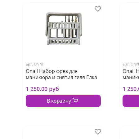
арт.
ONNF
арт.
ONN
Onail Набор фрез для
Onail 
маникюра и снятия геля Елка
маникю
1 250.00 руб
1 250
В корзину