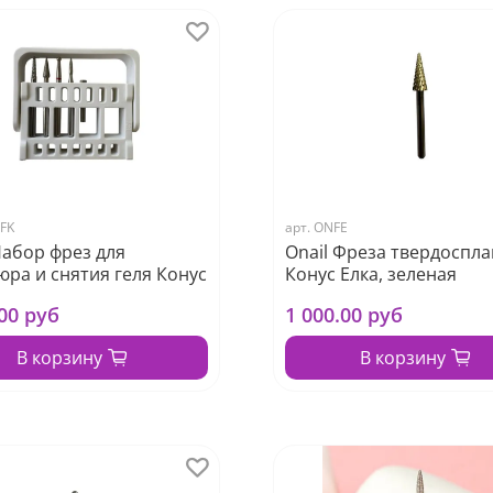
FK
арт.
ONFE
Набор фрез для
Onail Фреза твердоспл
ра и снятия геля Конус
Конус Елка, зеленая
.00 руб
1 000.00 руб
В корзину
В корзину