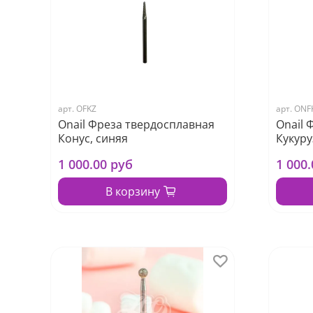
арт.
OFKZ
арт.
ONF
Onail Фреза твердосплавная
Onail 
Конус, синяя
Кукуру
1 000.00 руб
1 000
В корзину