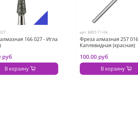
027
арт.
Б807-11-04
алмазная 166 027 - Игла
Фреза алмазная 257 016
)
Каплевидная (красная)
0 руб
100.00 руб
В корзину
В корзину