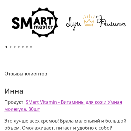
Отзывы клиентов
Инна
Е
Продукт:
SMart Vitamin - Витамины для кожи Умная
П
молекула, 80шт
п
 и
Это лучше всех кремов! Брала маленький и большой
О
объем. Омолаживает, питает и удобно с собой
в