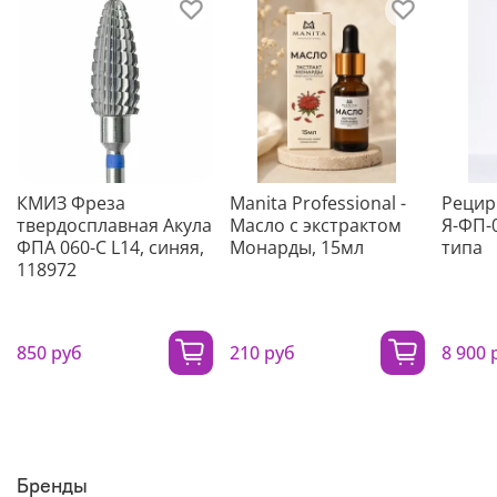
КМИЗ Фреза
Manita Professional -
Рецир
твердосплавная Акула
Масло с экстрактом
Я-ФП-
ФПА 060-С L14, синяя,
Монарды, 15мл
типа
118972
850 руб
210 руб
8 900 
Бренды