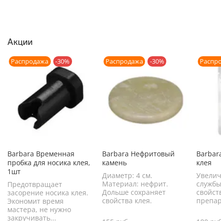
Акции
Распродажа
-30%
Распродажа
-30%
Распр
Barbara Временная
Barbara Нефритовый
Barbar
пробка для носика клея,
камень
клея
1шт
Диаметр: 4 см.
Увелич
Материал: нефрит.
службы
Предотвращает
Дольше сохраняет
свойст
засорение носика клея.
свойства клея.
препар
Экономит время
мастера, не нужно
закручивать...