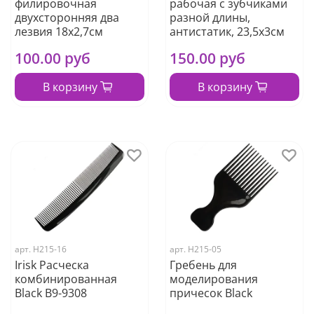
филировочная
рабочая с зубчиками
двухсторонняя два
разной длины,
лезвия 18х2,7см
антистатик, 23,5х3см
100.00 руб
150.00 руб
В корзину
В корзину
арт.
Н215-16
арт.
H215-05
Irisk Расческа
Гребень для
комбинированная
моделирования
Black B9-9308
причесок Black