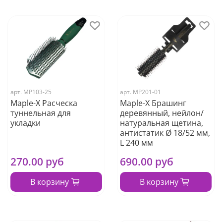
арт.
МР103-25
арт.
МР201-01
Maple-X Расческа
Maple-X Брашинг
туннельная для
деревянный, нейлон/
укладки
натуральная щетина,
антистатик Ø 18/52 мм,
L 240 мм
270.00 руб
690.00 руб
В корзину
В корзину