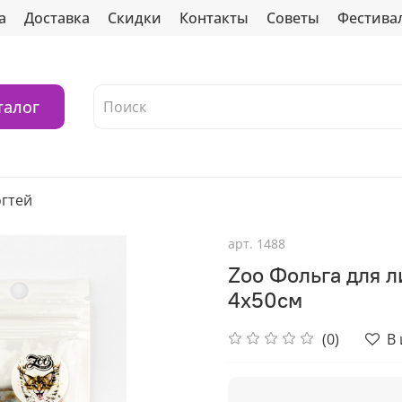
а
Доставка
Скидки
Контакты
Советы
Фестива
талог
огтей
арт.
1488
Zoo Фольга для л
4х50см
(0)
В