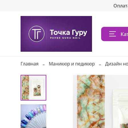
Оплат
Ка
Главная
Маникюр и педикюр
Дизайн н