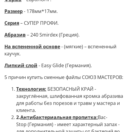
Размер
- 178мм*17мм.
Серия
– СУПЕР ПРОФИ.
Абразив
– 240 Smirdex (Греция).
На
вспененной основ
е
- (мягкие) – вспененный
каучук.
Липкий слой
- Easy Glide (Германия).
5 причин купить сменные файлы СОЮЗ МАСТЕРОВ:
Технология:
БЕЗОПАСНЫЙ КРАЙ -
закруглённая, шлифованная кромка абразива
для работы без порезов и травм у мастера и
клиента.
2
.
Антибактериальная пропитка:
Bac-
Stop (Германия) - имеет характерный запах -
для дополнительной защиты от бактерий во