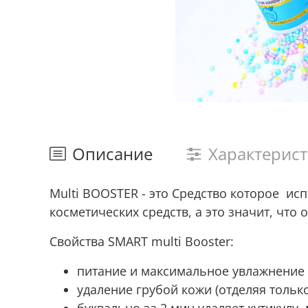
Описание
Характерис
Multi
BOOSTER
- это Средство которое
исп
косметических средств, а
это значит, что 
Свойства
SMART multi Booster:
питание и максимальное увлажнение
удаление грубой кожи (отделяя тольк
буквально за 2 мин удаляет кутикулу,