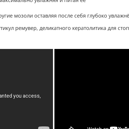
ругие мозоли о
ставляя после себя глубоко увлаж
утикул ремувер,
деликатного кератолитика для сто