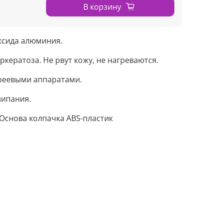
В корзину
ксида алюминия.
еркератоза.
Не рвут кожу, не нагреваются.
реевыми аппаратами.
липания.
 Основа колпачка ABS-пластик