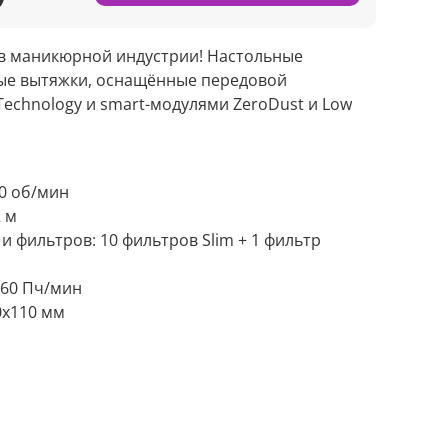
 в маникюрной индустрии! Настольные
ые вытяжки, оснащённые передовой
Technology и smart-модулями ZeroDust и Low
0 об/мин
2 м
 и фильтров:
10 фильтров Slim + 1 фильтр
760 Пч/мин
0x110 мм