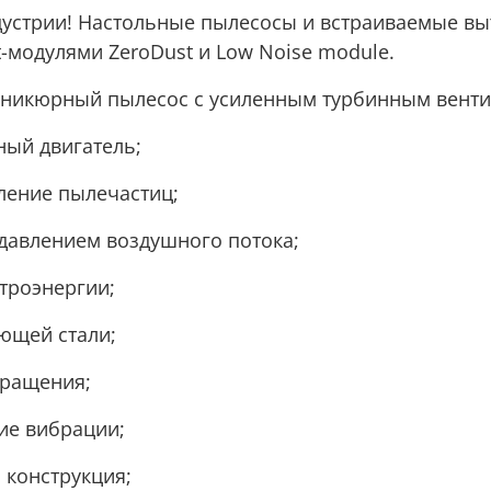
дустрии! Настольные пылесосы и встраиваемые в
t-модулями ZeroDust и Low Noise module.
никюрный пылесос с усиленным турбинным венти
ый двигатель;
ление пылечастиц;
давлением воздушного потока;
троэнергии;
ющей стали;
вращения;
ие вибрации;
 конструкция;