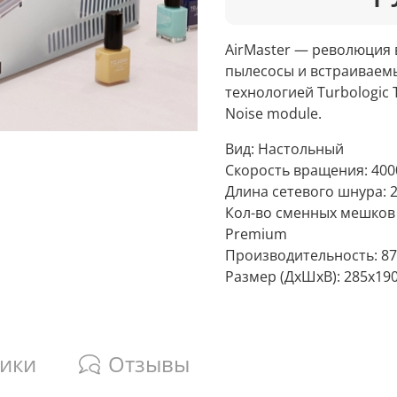
AirMaster — революция
пылесосы и встраиваем
технологией Turbologic 
Noise module.
Вид:
Настольный
Скорость вращения:
400
Длина сетевого шнура:
Кол-во сменных мешков
Premium
Производительность:
8
Размер (ДхШхВ):
285x19
тики
Отзывы