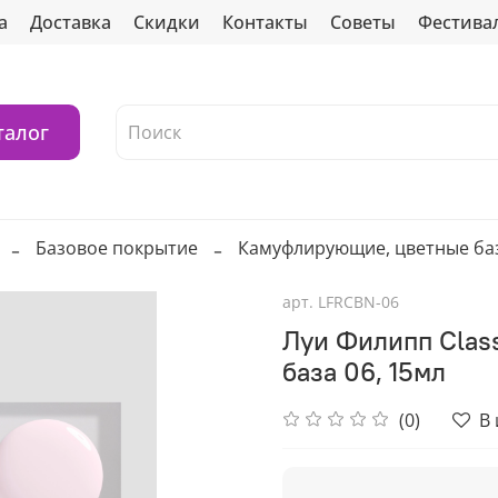
а
Доставка
Скидки
Контакты
Советы
Фестива
талог
Базовое покрытие
Камуфлирующие, цветные ба
арт.
LFRCBN-06
Луи Филипп Clas
база 06, 15мл
(0)
В