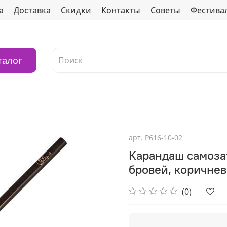
а
Доставка
Скидки
Контакты
Советы
Фестива
талог
арт.
Р616-10-02
Карандаш самоза
бровей, коричне
(0)