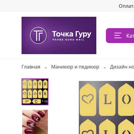
Оплат
Ка
Главная
Маникюр и педикюр
Дизайн н