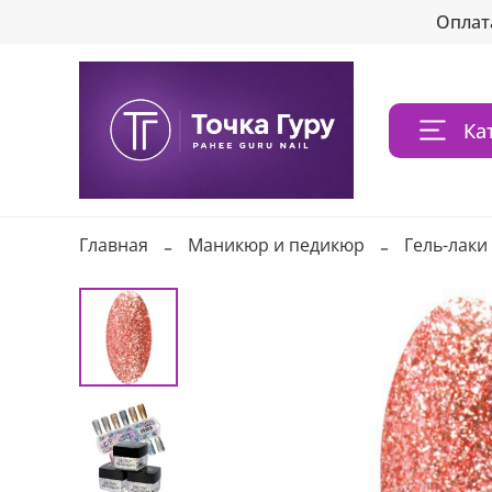
Оплат
Ка
Главная
Маникюр и педикюр
Гель-лаки