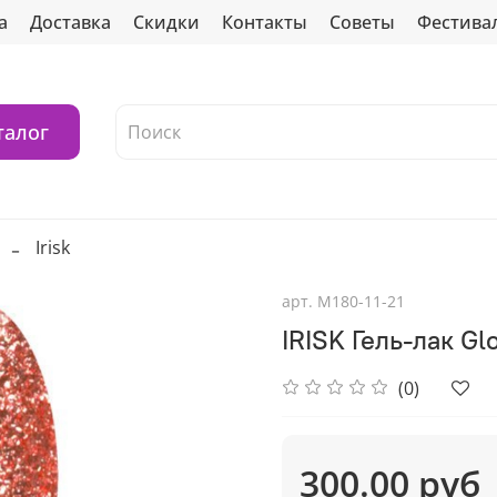
а
Доставка
Скидки
Контакты
Советы
Фестива
талог
Irisk
арт.
М180-11-21
IRISK Гель-лак Gl
(0)
300.00 руб