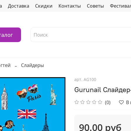
а
Доставка
Скидки
Контакты
Советы
Фестива
талог
огтей
Слайдеры
арт.
AG100
Gurunail Слайде
(0)
В
90.00 руб