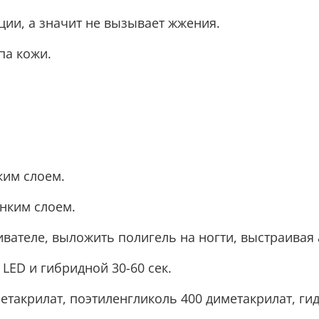
ции, а значит не вызывает жжения.
па кожи.
ким слоем.
онким слоем.
ателе, выложить полигель на ногти, выстраивая а
LED и гибридной 30-60 сек.
етакрилат, поэтиленгликоль 400 диметакрилат, ги