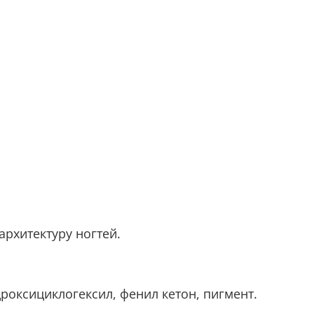
рхитектуру ногтей.
дроксициклогексил, фенил кетон, пигмент.