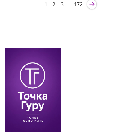
1
2
3
…
172